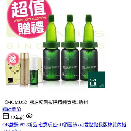
《MOMUS》膠原粉刺拔除精純質膠3瓶組
繼續閱讀
12年前
OB嚴選0822新品 恣意玩色~U領蕾絲x可愛點點長版棉質內搭