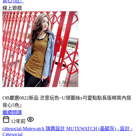
背心5色』
線上遊戲
OB嚴選0822新品 恣意玩色~U領蕾絲x可愛點點長版棉質內搭
背心5色』
繼續閱讀
12年前
citiesocial-Mutewatch 瑞典設計 MUTEWATCH (晶碳灰) - 設計 -
Citiesocial