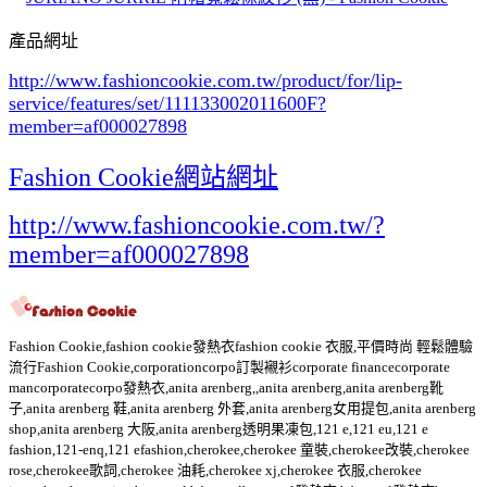
產品網址
http://www.fashioncookie.com.tw/product/for/lip-
service/features/set/111133002011600F
?
member=af000027898
Fashion Cookie網站網址
http://www.fashioncookie.com.tw/?
member=af000027898
Fashion Cookie,fashion cookie發熱衣fashion cookie 衣服,平價時尚 輕鬆體驗
流行Fashion Cookie,corporationcorpo訂製襯衫corporate financecorporate
mancorporatecorpo發熱衣,anita arenberg,,anita arenberg,anita arenberg靴
子,anita arenberg 鞋,anita arenberg 外套,anita arenberg女用提包,anita arenberg
shop,anita arenberg 大阪,anita arenberg透明果凍包,121 e,121 eu,121 e
fashion,121-enq,121 efashion,cherokee,cherokee 童裝,cherokee改裝,cherokee
rose,cherokee歌詞,cherokee 油耗,cherokee xj,cherokee 衣服,cherokee