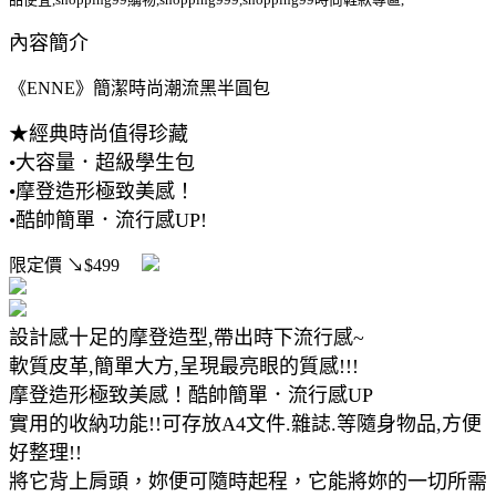
內容簡介
《ENNE》簡潔時尚潮流黑半圓包
★經典時尚值得珍藏
•大容量．超級學生包
•摩登造形極致美感！
•酷帥簡單．流行感UP!
限定價
↘$499
設計感十足的摩登造型,帶出時下流行感~
軟質皮革,簡單大方,呈現最亮眼的質感!!!
摩登造形極致美感！酷帥簡單．流行感UP
實用的收納功能!!可存放A4文件.雜誌.等隨身物品,方便
好整理!!
將它背上肩頭，妳便可隨時起程，它能將妳的一切所需