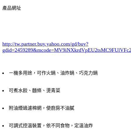
產品網址
http://tw.partner.buy.yahoo.com/gd/buy?
gdid=2459289
&mcode=MV9iNXkrdVpEU2tsMC9FUlVF
ㄧ機多用途，可作火鍋、油炸鍋、巧克力鍋
可煮水餃、麵條、燙青菜
附油煙過濾棉網，使廚房不油膩
可調式控溫裝置，依不同食物，定溫油炸