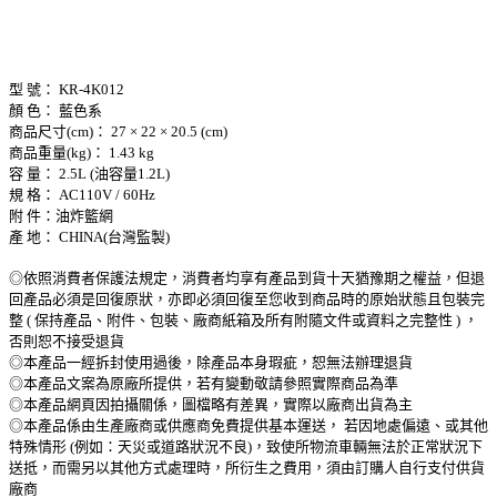
型 號： KR-4K012
顏 色： 藍色系
商品尺寸(cm)： 27 × 22 × 20.5 (cm)
商品重量(kg)： 1.43 kg
容 量： 2.5L (油容量1.2L)
規 格： AC110V / 60Hz
附 件：油炸籃網
產 地： CHINA(台灣監製)
◎依照消費者保護法規定，消費者均享有產品到貨十天猶豫期之權益，但退
回產品必須是回復原狀，亦即必須回復至您收到商品時的原始狀態且包裝完
整 ( 保持產品、附件、包裝、廠商紙箱及所有附隨文件或資料之完整性 ) ，
否則恕不接受退貨
◎本產品一經拆封使用過後，除產品本身瑕疵，恕無法辦理退貨
◎本產品文案為原廠所提供，若有變動敬請參照實際商品為準
◎本產品網頁因拍攝關係，圖檔略有差異，實際以廠商出貨為主
◎本產品係由生產廠商或供應商免費提供基本運送， 若因地處偏遠、或其他
特殊情形 (例如：天災或道路狀況不良)，致使所物流車輛無法於正常狀況下
送抵，而需另以其他方式處理時，所衍生之費用，須由訂購人自行支付供貨
廠商