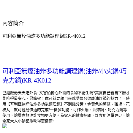
內容簡介
可利亞無煙油炸多功能調理鍋KR-4K012
可利亞無煙油炸多功能調理鍋(油炸/小火鍋/巧
克力鍋)KR-4K012
已經厭倦天天吃外食~又害怕擔心外面的食物不衛生嗎?其實自己親自下廚才
能吃得最安心，最節省！你可就要親自來感受這台健康油炸鍋的魅力了，使
用【可利亞無煙油炸多功能調理鍋】不到幾分鐘，金黃色的薯條、雞塊、花
枝丸…就可輕易快速的完成!一機多功能，可作火鍋、油炸鍋、巧克力鍋等
使用，讓燙煮與油炸食物更方便。為家人的健康把關，炸食用油量更少，讓
全家大人小孩都能吃得更健康!