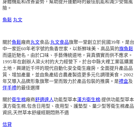
身體機能和改善姿勢，幫助提升運動時的最佳肌能和減少受傷風
險。
魚鬆
丸文
關於
魚鬆
廠商
丸文
食品:
丸文食品
旗聚一堂創立於民國39年，是台
中一家近60年老字號的魚香世家，以新鮮味美、高品質的
旗魚鬆
而遠近馳名，由於口味、手藝傳統道地，貨真價實而供不應求。
1995年在創辦人梁火村的大力經營下，於台中縣大裡工業區購置
土地，興建近千坪的現代自動化安全衛生廠房，全面提升產品品
質、增加產量，並由魚產結合農產製造更多元化調理美食。2002
年又導入品牌形象旗聚一堂而致力於產品包裝的推廣。是
禮盒
及
伴手禮
的最佳選擇
關於
衛生棉
廠商
舒適達人
功能型草本
漢方衛生棉
:提供功能型草本
漢方衛生棉,包含日用型、夜用型、護墊型、量少型等衛生棉產品
資訊,天然草本舒緩經期悶熱不適
信貸