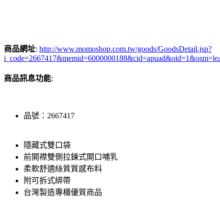
商品網址
:
http://www.momoshop.com.tw/goods/GoodsDetail.jsp?
i_code=2667417&memid=6000000188&cid=apuad&oid=1&osm=le
商品訊息功能
:
品號：2667417
隱藏式雙口袋
前開襟雙側拉鍊式開口哺乳
柔軟舒適絲質質感布料
附可拆式綁帶
台灣製造專櫃優質商品