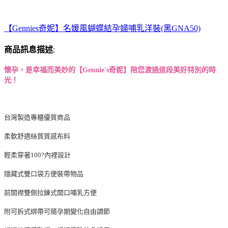
【Gennies奇妮】名媛風蝴蝶結孕婦哺乳洋裝(黑GNA50)
商品訊息描述
:
懷孕，是幸福而美妙的
【
Gennie's
奇妮】
陪您渡過這段美好特別的時
光！
台灣製造專櫃優質商品
柔軟舒適絲質質感布料
輕柔穿著100?內裡設計
隱藏式雙口袋方便裝帶物品
前開襟雙側拉鍊式開口哺乳方便
附可拆式綁帶可隨孕期變化自由調節