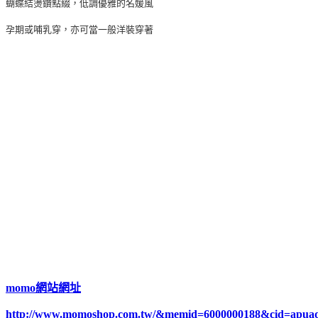
蝴蝶結燙鑽點綴，低調優雅的名媛風
孕期或哺乳穿，亦可當一般洋裝穿著
momo網站網址
http://www.momoshop.com.tw/&memid=6000000188&cid=apua