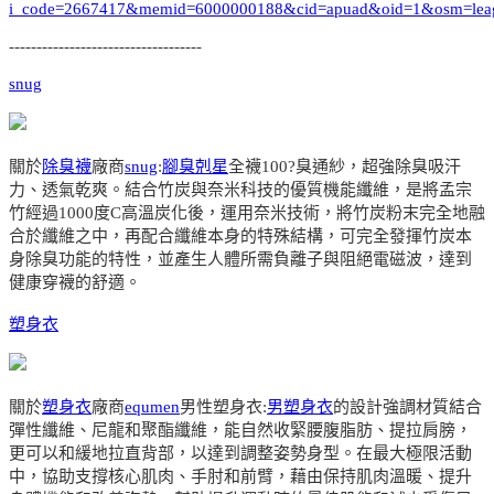
i_code=2667417&memid=6000000188&cid=apuad&oid=1&osm=lea
-----------------------------------
snug
關於
除臭襪
廠商
snug
:
腳臭剋星
全襪100?臭通紗，超強除臭吸汗
力、透氣乾爽。結合竹炭與奈米科技的優質機能纖維，是將孟宗
竹經過1000度C高溫炭化後，運用奈米技術，將竹炭粉末完全地融
合於纖維之中，再配合纖維本身的特殊結構，可完全發揮竹炭本
身除臭功能的特性，並產生人體所需負離子與阻絕電磁波，達到
健康穿襪的舒適。
塑身衣
關於
塑身衣
廠商
equmen
男性塑身衣:
男塑身衣
的設計強調材質結合
彈性纖維、尼龍和聚酯纖維，能自然收緊腰腹脂肪、提拉肩膀，
更可以和緩地拉直背部，以達到調整姿勢身型。在最大極限活動
中，協助支撐核心肌肉、手肘和前臂，藉由保持肌肉溫暖、提升