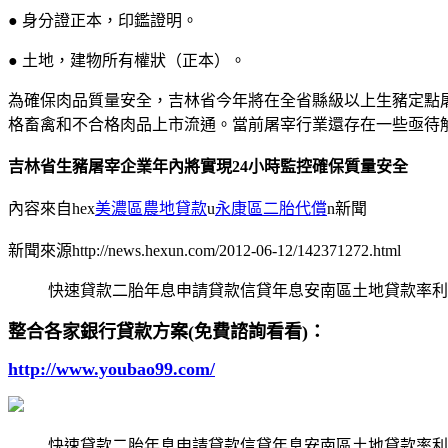
● 身分證正本，印鑑證明。
● 土地，建物所有權狀（正本）。
為確保肉品質量安全，吉林省今年將在全省縣級以上生豬定點
格畜禽和不合格肉品上市流通。當前屠宰行業還存在一些亟待解
吉林省生豬屠宰企業年內將實現24小時監控確保質量安全
內容來自hex
美濃區農地貸款
u
永康區二胎代償
n新聞
新聞來源http://news.hexun.com/2012-06-12/142371272.html
快速貸款二胎年息申請貸款信貸年息安南區土地貸款率利
整合各家銀行貸款方案(免費諮詢看看)：
http://www.youbao99.com/
快速貸款二胎年息申請貸款信貸年息安南區土地貸款率利