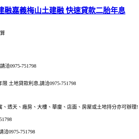
建融嘉義梅山土建融 快速貸款二胎年息
算
975-751798
地貸款利息,請洽0975-751798
寓、透天、廠房、大樓、華廈、店面、房屋或土地持分亦可辦理!
1798
75-751798