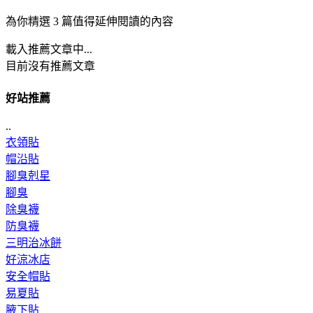
為你精選 3 篇值得延伸閱讀的內容
載入推薦文章中...
目前沒有推薦文章
好站推薦
..
衣領貼
帽沿貼
腳臭剋星
腳臭
除臭襪
防臭襪
三明治冰餅
好涼冰店
安全帽貼
易夏貼
腋下貼