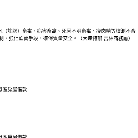
水（註膠）畜禽、病害畜禽、死因不明畜禽、瘦肉精等檢測不合
制，強化監管手段，確保質量安全。（大連特辦 吉林商務廳）
母區房屋借款
母區房屋借款